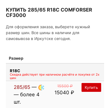
боковыми грунтозацепами и стальным боковым
кордом. Машина с такими шинами прекрасно
КУПИТЬ 285/65 R18C COMFORSER
справляется со сложной ситуацией вождения
CF3000
как на каменистом и твердом покрытии, так и
мокром грунте. Покрышки самоочищаются от
Для оформления заказа, выберете нужный
грязи, эффективно выводят воду из протекторов.
размер шин. Все шины в наличии для
самовывоза в Иркутске сегодня.
Размер
R18C
Скидка действует при наличном расчёте и покупке от 2х
шин
15500 ₽
285/65
—
Купить
15040 ₽
— более 4
шт.