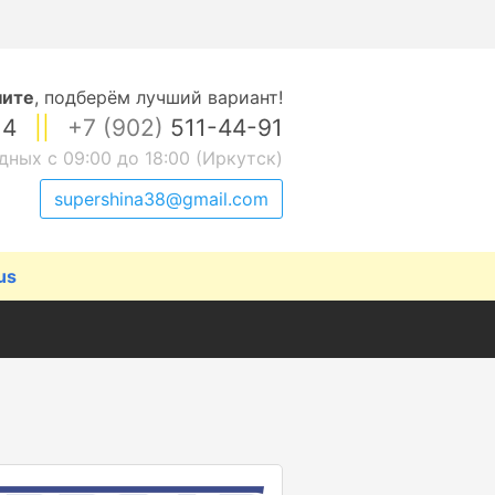
ните
,
подберём лучший вариант!
14
||
+7 (902)
511-44-91
дных с 09:00 до 18:00 (Иркутск)
supershina38@gmail.com
us