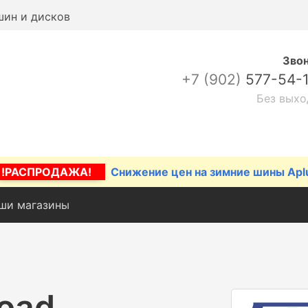
шин и дисков
Зво
+7 (902)
577-54-
Без выхо
!РАСПРОДАЖА!
Снижение цен на зимние шины Apl
ши магазины
oad