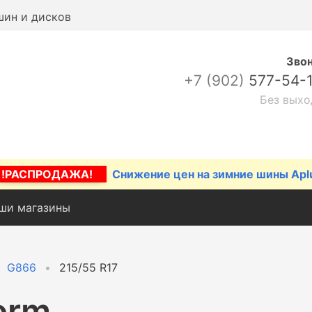
шин и дисков
Зво
+7 (902)
577-54-
Без выхо
!РАСПРОДАЖА!
Снижение цен на зимние шины Apl
ши магазины
G866
215/55 R17
orm