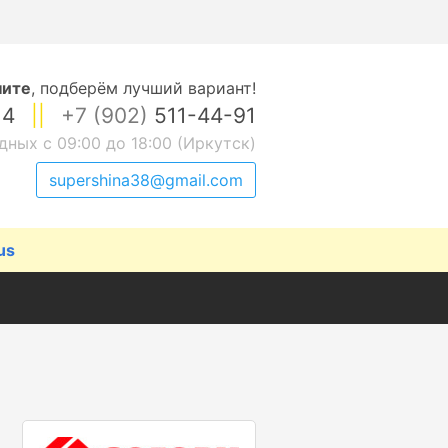
ните
,
подберём лучший вариант!
14
||
+7 (902)
511-44-91
дных с 09:00 до 18:00 (Иркутск)
supershina38@gmail.com
us