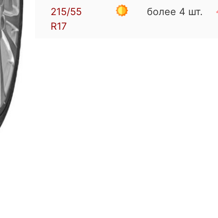
215/55
более 4 шт.
R17