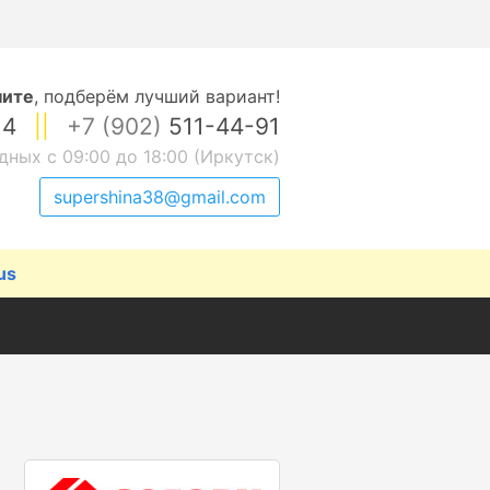
ните
,
подберём лучший вариант!
14
||
+7 (902)
511-44-91
дных с 09:00 до 18:00 (Иркутск)
supershina38@gmail.com
us