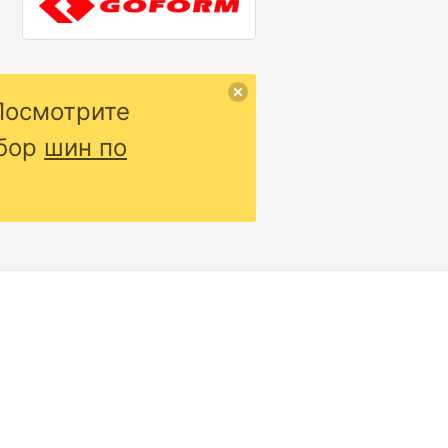
Посмотрите
дбор
шин по