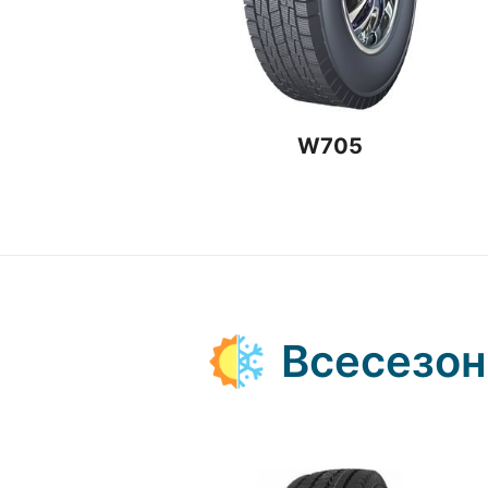
W705
Всесезо