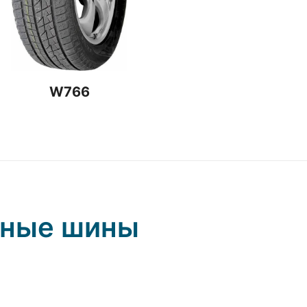
W766
нные шины