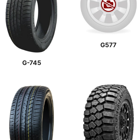
G577
G-745