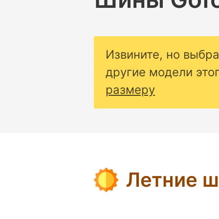
Извините, но выбр
другие модели это
размеру
Летние 