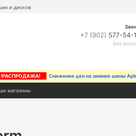
шин и дисков
Зво
+7 (902)
577-54-
Без выхо
!РАСПРОДАЖА!
Снижение цен на зимние шины Apl
ши магазины
orm