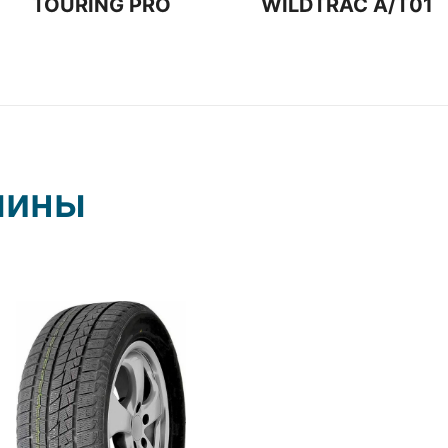
TOURING PRO
WILDTRAC A/T01
шины