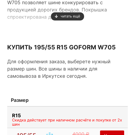
W705 позволяет шине конкурировать с
продукцией дорогих брендов. Покрышка
спроектирована для
читать ещё
использования на легковых автомобилях и
внедорожниках в трудных зимних условиях
Европы и России. Новейшая запатентованная
КУПИТЬ 195/55 R15 GOFORM W705
резиновая смесь позволит шине сохранять
необходимую для комфортной езды
Для оформления заказа, выберете нужный
эластичность даже в трескучие морозы.
размер шин. Все шины в наличии для
Крупные блоки протекторного рисунка с
самовывоза в Иркутске сегодня.
зигзагообразными ламелями и широкими
дренажными канавками способствуют
медленному износу, лучшей курсовой
Размер
устойчивости и самоочистке шины.
R15
Скидка действует при наличном расчёте и покупке от 2х
шин
4000 ₽