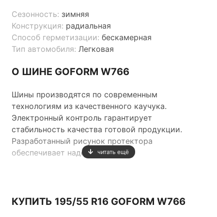
Сезонность:
зимняя
Конструкция:
радиальная
Способ герметизации:
бескамерная
Тип автомобиля:
Легковая
О ШИНЕ GOFORM W766
Шины производятся по современным
технологиям из качественного каучука.
Электронный контроль гарантирует
стабильность качества готовой продукции.
Разработанный рисунок протектора
обеспечивает надежный
читать ещё
контакт шины с дорожным покрытием и
оптимальное поведение автомобиля на дороге.
КУПИТЬ 195/55 R16 GOFORM W766