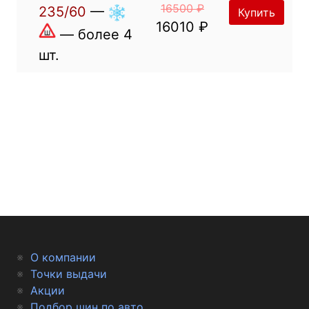
16500 ₽
235/60
—
Купить
16010 ₽
— более 4
шт.
О компании
Точки выдачи
Акции
Подбор шин по авто