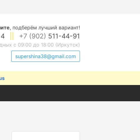
ните
,
подберём лучший вариант!
14
||
+7 (902)
511-44-91
дных с 09:00 до 18:00 (Иркутск)
supershina38@gmail.com
us