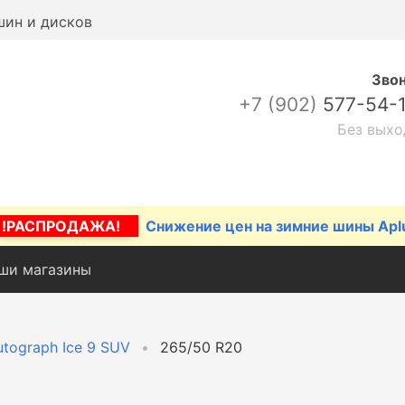
шин и дисков
Зво
+7 (902)
577-54-
Без выхо
!РАСПРОДАЖА!
Снижение цен на зимние шины Apl
ши магазины
utograph Ice 9 SUV
265/50 R20