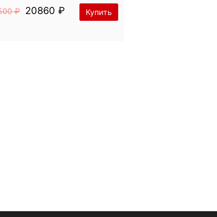
20860 ₽
500 ₽
Купить