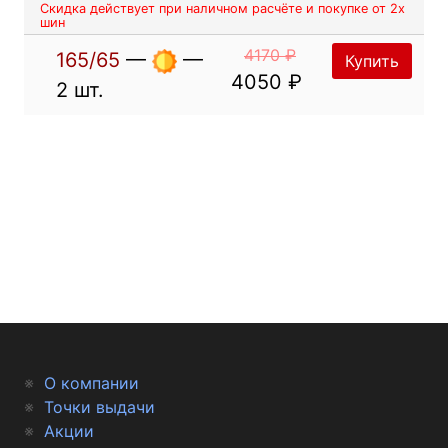
Скидка действует при наличном расчёте и покупке от 2х
шин
4170 ₽
165/65
—
—
Купить
4050 ₽
2 шт.
О компании
Точки выдачи
Акции