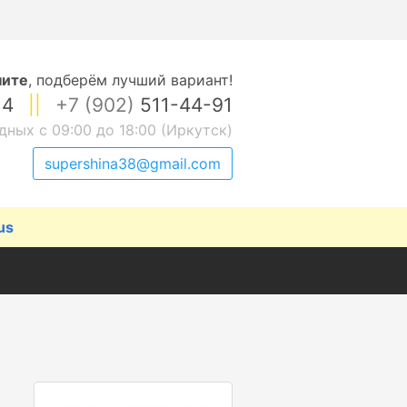
ните
,
подберём лучший вариант!
14
||
+7 (902)
511-44-91
дных с 09:00 до 18:00 (Иркутск)
supershina38@gmail.com
us