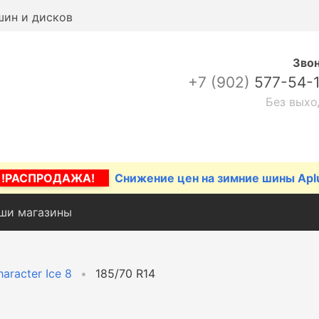
шин и дисков
Зво
+7 (902)
577-54-
Без выхо
!РАСПРОДАЖА!
Снижение цен на зимние шины Apl
ши магазины
aracter Ice 8
185/70 R14