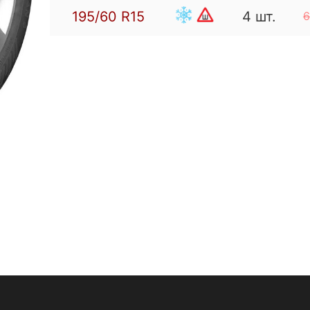
195/60
R15
4 шт.
6