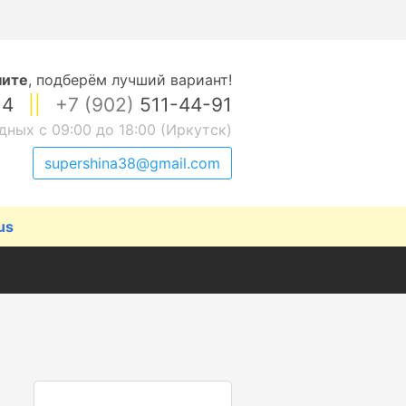
ните
,
подберём лучший вариант!
14
||
+7 (902)
511-44-91
дных с 09:00 до 18:00 (Иркутск)
supershina38@gmail.com
us