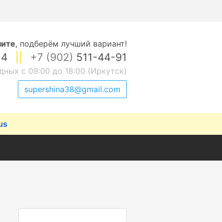
ните
,
подберём лучший вариант!
14
||
+7 (902)
511-44-91
дных с 09:00 до 18:00 (Иркутск)
supershina38@gmail.com
us