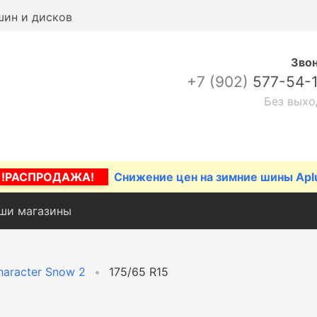
шин и дисков
Зво
+7 (902)
577-54-
Без выхо
!РАСПРОДАЖА!
Снижение цен на зимние шины Apl
ши магазины
haracter Snow 2
175/65 R15