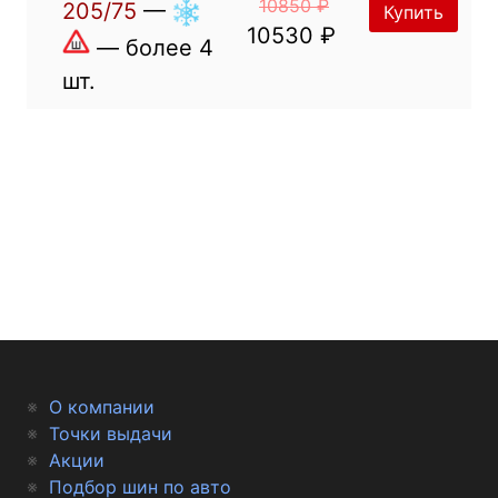
10850 ₽
205/75
—
Купить
10530 ₽
— более 4
шт.
О компании
Точки выдачи
Акции
Подбор шин по авто