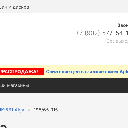
шин и дисков
Зво
+7 (902)
577-54-
Без выхо
!РАСПРОДАЖА!
Снижение цен на зимние шины Apl
ши магазины
HK-531 Alga
195/65 R15
а