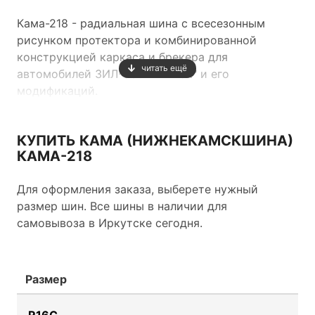
Кама-218 - радиальная шина с всесезонным
рисунком протектора и комбинированной
конструкцией каркаса и брекера для
читать ещё
автомобилей ЗИЛ-5301 "Бычок" и его
модификаций.
КУПИТЬ КАМА (НИЖНЕКАМСКШИНА)
КАМА-218
Для оформления заказа, выберете нужный
размер шин. Все шины в наличии для
самовывоза в Иркутске сегодня.
Размер
R16C