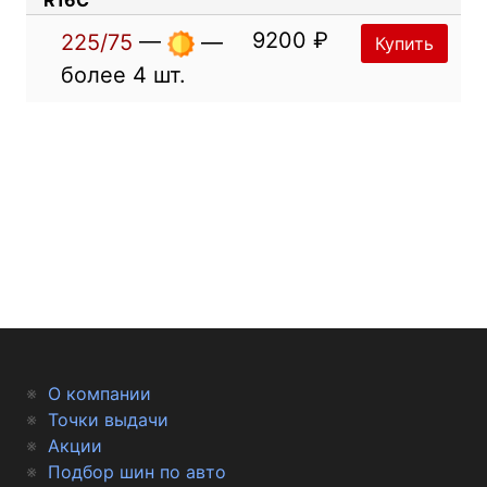
9200 ₽
225/75
—
—
Купить
более 4 шт.
О компании
Точки выдачи
Акции
Подбор шин по авто