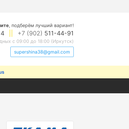
ните
,
подберём лучший вариант!
14
||
+7 (902)
511-44-91
дных с 09:00 до 18:00 (Иркутск)
supershina38@gmail.com
us