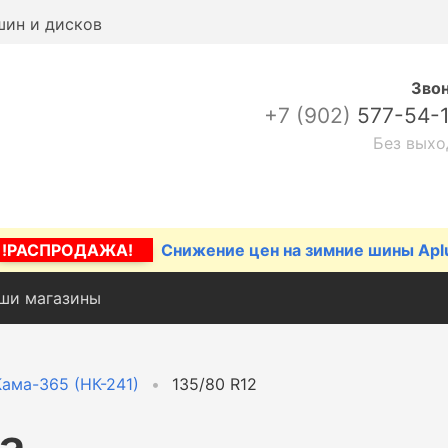
шин и дисков
Зво
+7 (902)
577-54-
Без выхо
!РАСПРОДАЖА!
Снижение цен на зимние шины Apl
ши магазины
Кама-365 (НК-241)
135/80 R12
а