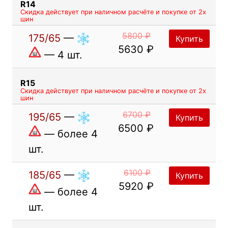
R14
увеличить плотность расположения ламелей.
Скидка действует при наличном расчёте и покупке от 2х
шин
Таким образом, повышается количество кромок
зацепления и улучшается безопасность езды по
5800 ₽
175/65
—
Купить
заснеженным поверхностям.
5630 ₽
— 4 шт.
Оптимизированные профиль и форма пятна
контакта улучшают сцепление с дорожным
R15
Скидка действует при наличном расчёте и покупке от 2х
покрытием и способствуют более равномерному
шин
износу шины во время эксплуатации.
6700 ₽
195/65
—
Купить
6500 ₽
— более 4
шт.
6100 ₽
185/65
—
Купить
5920 ₽
— более 4
шт.