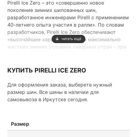
Pirelli Ice Zero – это «совершенно новое
поколение зимних шипованных шин,
разработанное инженерами Pirelli с применением
40-летнего опыта участия в ралли». По словам
разработчиков, Pirelli Ice Zero обеспечивают
«высочайшие характеристики в максимально
читать ещё
жестких зимних условиях северных стран – при
езде по плотному снежному покрову и при
экстремально низких температурах.
КУПИТЬ PIRELLI ICE ZERO
Для оформления заказа, выберете нужный
размер шин. Все шины в наличии для
Новинка отличается использованием нового
самовывоза в Иркутске сегодня.
«двойного» шипа, производимого по
запатентованной технологии Pirelli Dual Stud и
улучшающего сцепление на льду.
Размер
Для увеличение сцепления на снегу было решено