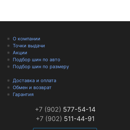
раскрываются на скользких поверхностях и
образуют дополнительные кромки, цепляющиеся
за дорогу. На асфальте же под действием
повышенных боковых сил ламели блокируются
(выключаются) и шашки становятся жестче, что
О компании
улучшает реакции и поведение автомобиля.
Точки выдачи
Акции
Подбор шин по авто
Подбор шин по размеру
Доставка и оплата
Обмен и возврат
Гарантия
+7 (902)
577-54-14
+7 (902)
511-44-91