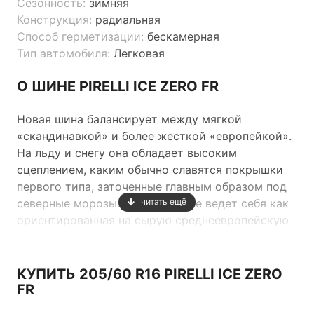
Сезонность:
зимняя
Конструкция:
радиальная
Способ герметизации:
бескамерная
Тип автомобиля:
Легковая
О ШИНЕ PIRELLI ICE ZERO FR
Новая шина балансирует между мягкой
«скандинавкой» и более жесткой «европейкой».
На льду и снегу она обладает высоким
сцеплением, каким обычно славятся покрышки
первого типа, заточенные главным образом под
северные морозы. А на асфальте ведет себя как
читать ещё
ориентированная на сырую среднеевропейскую
зиму — у нее выше сцепление и более четкая
управляемость.
КУПИТЬ 205/60 R16 PIRELLI ICE ZERO
FR