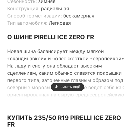
Сезонность:
зимняя
Конструкция:
радиальная
Способ герметизации:
бескамерная
Тип автомобиля:
Легковая
О ШИНЕ PIRELLI ICE ZERO FR
Новая шина балансирует между мягкой
«скандинавкой» и более жесткой «европейкой».
На льду и снегу она обладает высоким
сцеплением, каким обычно славятся покрышки
первого типа, заточенные главным образом под
северные морозы. А на асфальте ведет себя как
читать ещё
ориентированная на сырую среднеевропейскую
зиму — у нее выше сцепление и более четкая
управляемость.
КУПИТЬ 235/50 R19 PIRELLI ICE ZERO
FR