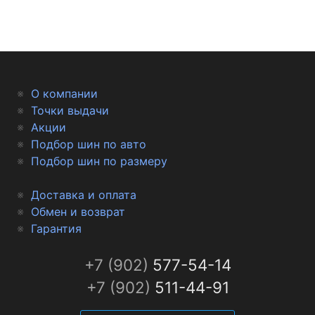
раскрываются на скользких поверхностях и
образуют дополнительные кромки, цепляющиеся
за дорогу. На асфальте же под действием
повышенных боковых сил ламели блокируются
(выключаются) и шашки становятся жестче, что
О компании
улучшает реакции и поведение автомобиля.
Точки выдачи
Акции
Подбор шин по авто
Подбор шин по размеру
Доставка и оплата
Обмен и возврат
Гарантия
+7 (902)
577-54-14
+7 (902)
511-44-91