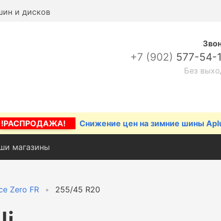
шин и дисков
Зво
+7 (902)
577-54-
Без выхо
!РАСПРОДАЖА!
Снижение цен на зимние шины Apl
ши магазины
Ice Zero FR
255/45 R20
li