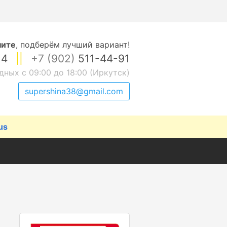
ните
,
подберём лучший вариант!
14
||
+7 (902)
511-44-91
дных с 09:00 до 18:00 (Иркутск)
supershina38@gmail.com
us