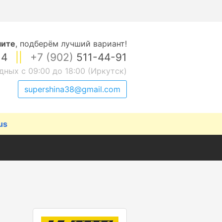
ните
,
подберём лучший вариант!
14
||
+7 (902)
511-44-91
дных с 09:00 до 18:00 (Иркутск)
supershina38@gmail.com
us