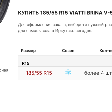
КУПИТЬ 185/55 R15 VIATTI BRINA V-
Поперечно-продольные канавки имеют точно 
относительно направления движения для инте
Для оформления заказа, выберете нужный раз
снега из пятна контакта. Кроме того, такое р
для самовывоза в Иркутске сегодня.
обеспечивает повышение курсовой устойчиво
Щелевидные, волнообразной формы, прорези 
Размер
Сезон
Кол-в
дорожки делают шашки более элластичными в
способствуют улучшению сцепных свойств ши
R15
зимний период.
рная
185/55
R15
более 4 шт