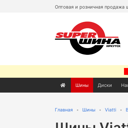
Оптовая и розничная продажа 
Шины
Диски
На
Главная
Шины
Viatti
B
Шины
Viat