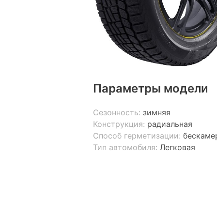
Параметры модели
Сезонность:
зимняя
Конструкция:
радиальная
Способ герметизации:
бескаме
Тип автомобиля:
Легковая