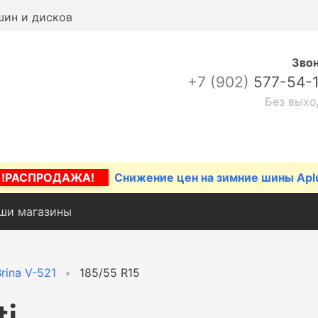
шин и дисков
Зво
+7 (902)
577-54-
Без выхо
!РАСПРОДАЖА!
Снижение цен на зимние шины Apl
ши магазины
rina V-521
185/55 R15
ti