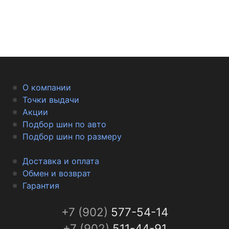
сплошного массива резины.
Центральная и внутренняя зоны рисунка
предназначены для передачи тяговых усилий.
Для снижения акустического эффекта в
окружных канавках по окружности расположены
О компании
небольшие выступы.
Точки выдачи
Акции
Два ребра с внутренней стороны шины имеют
Подбор шин по авто
узкие поперечные канавки, в которых для
Подбор шин по размеру
повышения эластичности предусмотрены
ножевые прорези.
Доставка и оплата
Обмен и возврат
Использование разных резиносмесей в плечевой
Гарантия
и боковой частях протектора улучшает сцепные
свойства и скоростное прохождение поворотов.
+7 (902)
577-54-14
+7 (902)
511-44-91