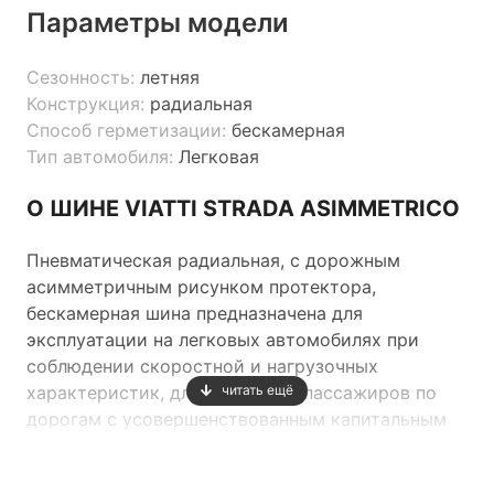
Параметры модели
Сезонность:
летняя
Конструкция:
радиальная
Способ герметизации:
бескамерная
Тип автомобиля:
Легковая
О ШИНЕ VIATTI STRADA ASIMMETRICO
Пневматическая радиальная, с дорожным
асимметричным рисунком протектора,
бескамерная шина предназначена для
эксплуатации на легковых автомобилях при
соблюдении скоростной и нагрузочных
характеристик, для перевозки пассажиров по
читать ещё
дорогам с усовершенствованным капитальным
покрытием (I, II и III категории) во всех
климатических зонах при температуре