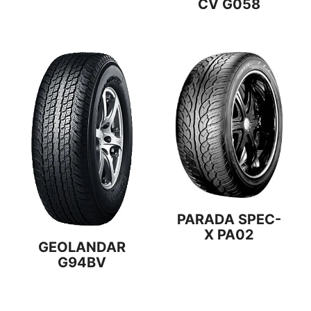
CV G058
PARADA SPEC-
X PA02
GEOLANDAR
G94BV