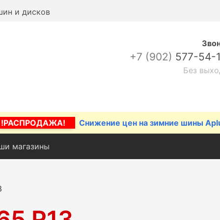
шин и дисков
Зво
+7 (902)
577-54-
Без выхо
!РАСПРОДАЖА!
Снижение цен на зимние шины Apl
ши магазины
3
65 R13