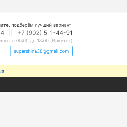
ните
,
подберём лучший вариант!
14
||
+7 (902)
511-44-91
дных с 09:00 до 18:00 (Иркутск)
supershina38@gmail.com
us