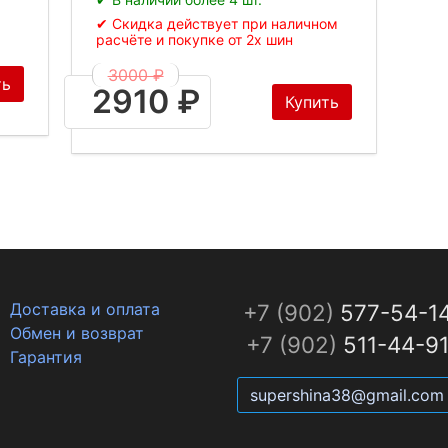
✔ Скидка действует при наличном
расчёте и покупке от 2х шин
3000 ₽
ть
2910 ₽
Купить
Доставка и оплата
+7 (902)
577-54-1
Обмен и возврат
+7 (902)
511-44-9
Гарантия
supershina38@gmail.com