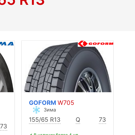
GOFORM
W705
Зима
155/65 R13
Q
73
73
✔ В наличии более 4 шт.