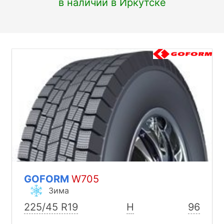
в наличии в Иркутске
GOFORM
W705
Зима
225/45 R19
H
96