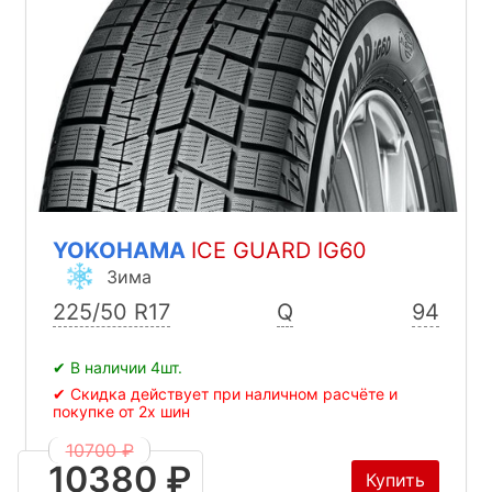
YOKOHAMA
ICE GUARD IG60
Зима
225/50 R17
Q
94
✔ В наличии 4шт.
✔ Скидка действует при наличном расчёте и
покупке от 2х шин
10700 ₽
10380 ₽
Купить