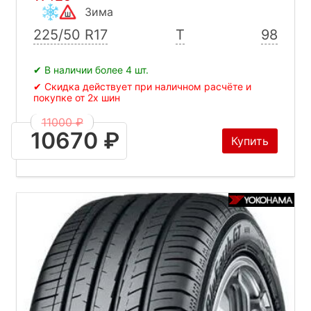
Зима
225/50 R17
T
98
✔ В наличии более 4 шт.
✔ Скидка действует при наличном расчёте и
покупке от 2х шин
11000 ₽
10670 ₽
Купить