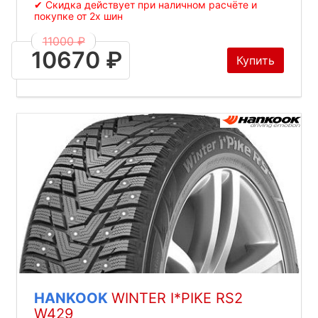
✔ Скидка действует при наличном расчёте и
покупке от 2х шин
11000 ₽
10670 ₽
Купить
HANKOOK
WINTER I*PIKE RS2
W429