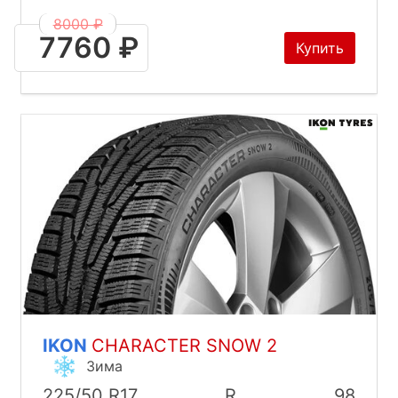
8000 ₽
7760 ₽
Купить
IKON
CHARACTER SNOW 2
Зима
225/50 R17
R
98