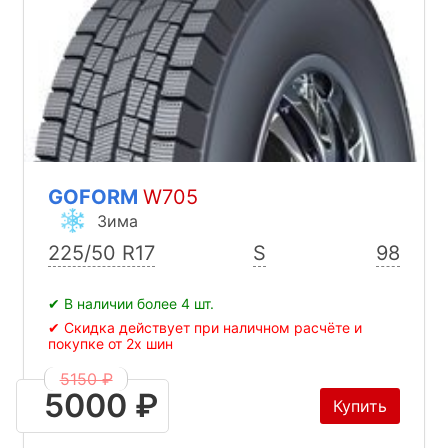
GOFORM
W705
Зима
225/50 R17
S
98
✔ В наличии более 4 шт.
✔ Скидка действует при наличном расчёте и
покупке от 2х шин
5150 ₽
5000 ₽
Купить