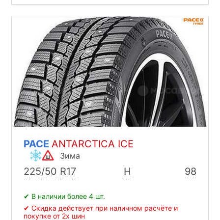
PACE
ANTARCTICA ICE
Зима
225/50 R17
H
98
✔ В наличии более 4 шт.
✔ Скидка действует при наличном расчёте и
покупке от 2х шин