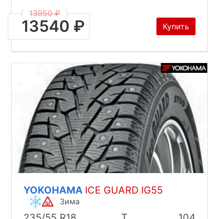
13950 ₽
13540 ₽
Купить
YOKOHAMA
ICE GUARD IG55
Зима
235/55 R18
T
104