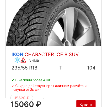
IKON
CHARACTER ICE 8 SUV
Зима
235/55 R18
T
104
✔ В наличии более 4 шт.
✔ Скидка действует при наличном расчёте и
покупке от 2х шин
15520 ₽
15060 ₽
Купить