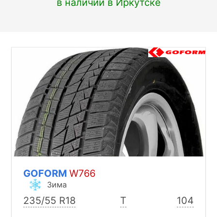
в наличии в Иркутске
GOFORM
W766
Зима
235/55 R18
T
104