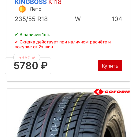
KINGBOSS
K118
Лето
235/55 R18
W
104
✔ В наличии 1шт.
✔ Скидка действует при наличном расчёте и
покупке от 2х шин
5950 ₽
5780 ₽
Купить