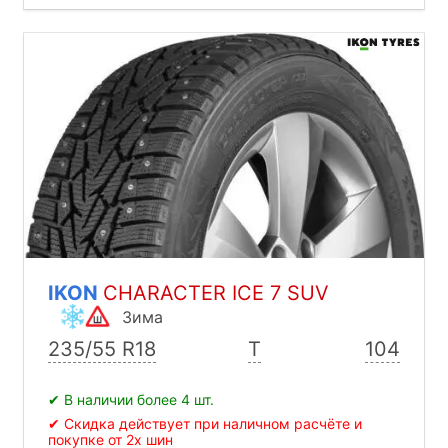
IKON
CHARACTER ICE 7 SUV
Зима
235/55 R18
T
104
✔ В наличии более 4 шт.
✔ Скидка действует при наличном расчёте и
покупке от 2х шин