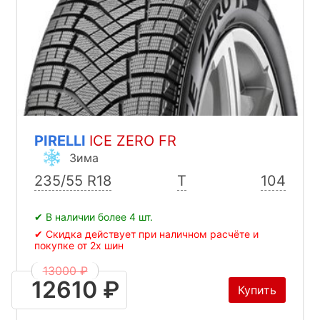
PIRELLI
ICE ZERO FR
Зима
235/55 R18
T
104
✔ В наличии более 4 шт.
✔ Скидка действует при наличном расчёте и
покупке от 2х шин
13000 ₽
12610 ₽
Купить