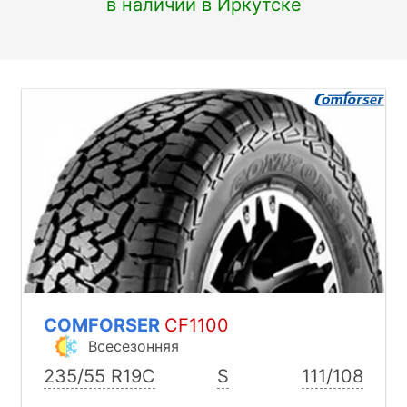
в наличии в Иркутске
COMFORSER
CF1100
Всесезонняя
235/55 R19C
S
111/108