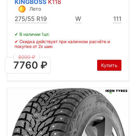
KINGBOSS
K118
Лето
275/55 R19
W
111
✔ В наличии 1шт.
✔ Скидка действует при наличном расчёте и
покупке от 2х шин
8000 ₽
7760 ₽
Купить