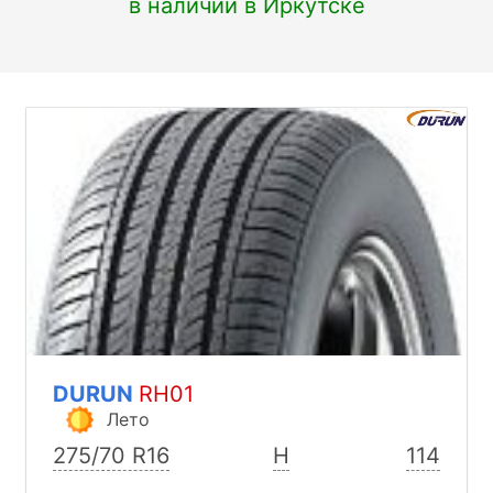
в наличии в Иркутске
DURUN
RH01
Лето
275/70 R16
H
114