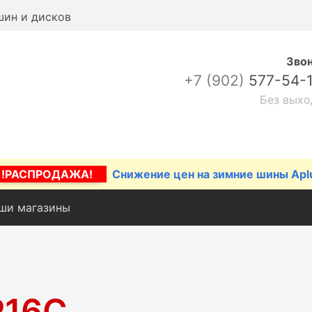
шин и дисков
Зво
+7 (902)
577-54-
Без выхо
!РАСПРОДАЖА!
Снижение цен на зимние шины Apl
ши магазины
R16C