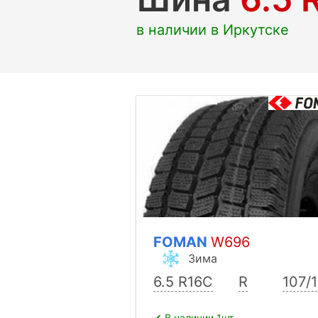
в наличии в Иркутске
FOMAN
W696
Зима
6.5 R16C
R
107/
✔ В наличии 1шт.