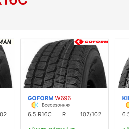
GOFORM
W696
K
Всесезонняя
102
6.5 R16C
R
107/102
6.
✔ В наличии более 4 шт.
✔ В