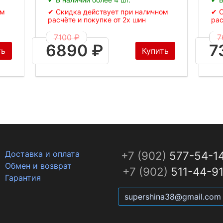
ом
✔ Скидка действует при наличном
✔ С
расчёте и покупке от 2х шин
рас
7100 ₽
7
6890 ₽
7
ть
Купить
Доставка и оплата
+7 (902)
577-54-1
Обмен и возврат
+7 (902)
511-44-9
Гарантия
supershina38@gmail.com