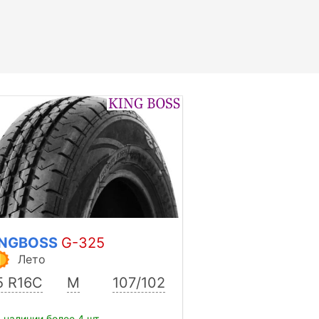
INGBOSS
G-325
Лето
5 R16C
M
107/102
 наличии более 4 шт.