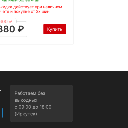
кидка действует при наличном
чёте и покупке от 2х шин
600 ₽
380 ₽
Купить
4
Работаем без
1
выходных
с 09:00 до 18:00
(Иркутск)