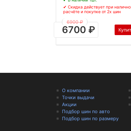
✔ Скидка действует при наличн
расчёте и покупке от 2х шин
6900 ₽
6700 ₽
Купи
О компании
Точки выдачи
Акции
Подбор шин по авто
Подбор шин по размеру