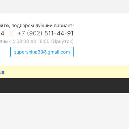
ните
,
подберём лучший вариант!
14
||
+7 (902)
511-44-91
дных с 09:00 до 18:00 (Иркутск)
supershina38@gmail.com
us