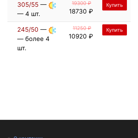
19300 ₽
305/55
—
Купить
18730 ₽
— 4 шт.
11250 ₽
245/50
—
Купить
10920 ₽
— более 4
шт.