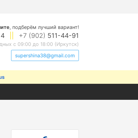
ните
,
подберём лучший вариант!
14
||
+7 (902)
511-44-91
дных с 09:00 до 18:00 (Иркутск)
supershina38@gmail.com
us