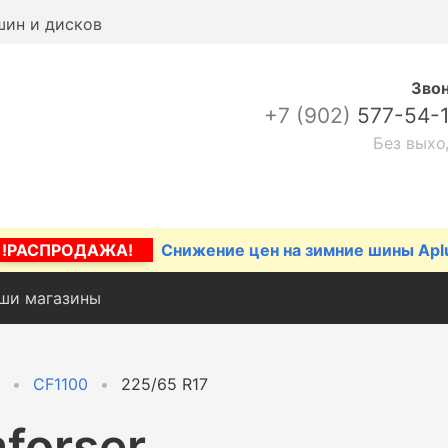
шин и дисков
Зво
+7 (902)
577-54-
Без выхо
!РАСПРОДАЖА!
Снижение цен на зимние шины Apl
ши магазины
CF1100
225/65 R17
forser