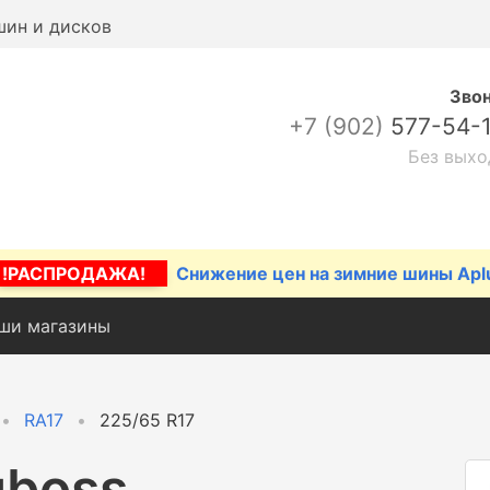
шин и дисков
Зво
+7 (902)
577-54-
Без выхо
!РАСПРОДАЖА!
Снижение цен на зимние шины Apl
ши магазины
RA17
225/65 R17
gboss