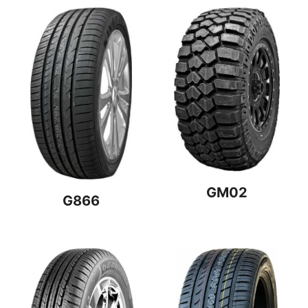
GM02
G866