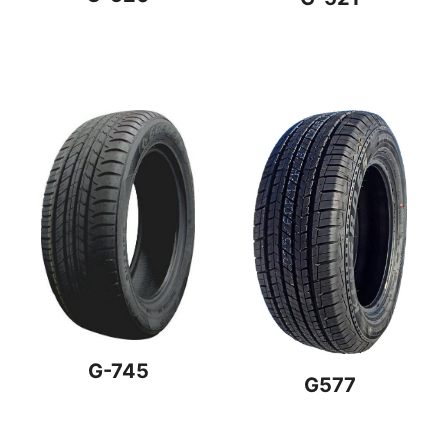
G-745
G577