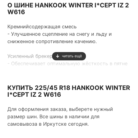
О ШИНЕ HANKOOK WINTER I*CEPT IZ 2
W616
Кремнийсодержащая смесь
- Улучшенное сцепление на снегу и льду и
сниженное сопротивление качению.
Усиленный брекер
читать ещё
- Обеспечивает оптимальную жёсткость в пятне
контакта.
Широкий брекрный слой
КУПИТЬ 225/45 R18 HANKOOK WINTER
I*CEPT IZ 2 W616
Для оформления заказа, выберете нужный
- Обеспечивает прочность шины и улучшает
размер шин. Все шины в наличии для
управляемость.
самовывоза в Иркутске сегодня.
Усиленный каркас из полиэстера