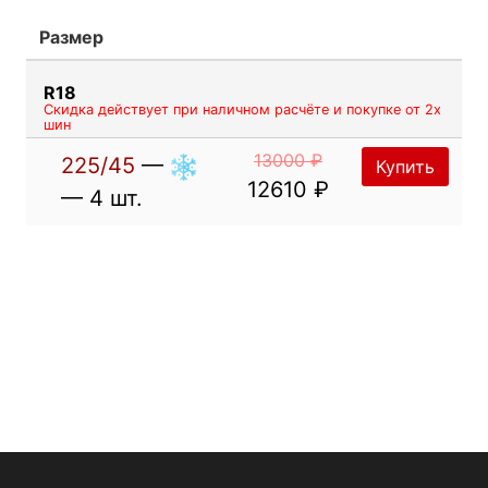
- Повышенная жёсткость боковых стенок и
Размер
долговечность.
R18
Наполнитель борта из твердой резины
Скидка действует при наличном расчёте и покупке от 2х
шин
- Улучшает управляемость и повышает
чувствительность и информативность рулевого
13000 ₽
225/45
—
Купить
управления.
12610 ₽
— 4 шт.
Высокопрочное бортовое кольцо
- Обеспечивает надёжную посадку шины на обод