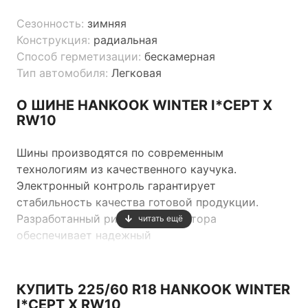
Сезонность:
зимняя
Конструкция:
радиальная
Способ герметизации:
бескамерная
Тип автомобиля:
Легковая
О ШИНЕ HANKOOK WINTER I*CEPT X
RW10
Шины производятся по современным
технологиям из качественного каучука.
Электронный контроль гарантирует
стабильность качества готовой продукции.
Разработанный рисунок протектора
читать ещё
обеспечивает надежный
контакт шины с дорожным покрытием и
оптимальное поведение автомобиля на дороге.
КУПИТЬ 225/60 R18 HANKOOK WINTER
I*CEPT X RW10