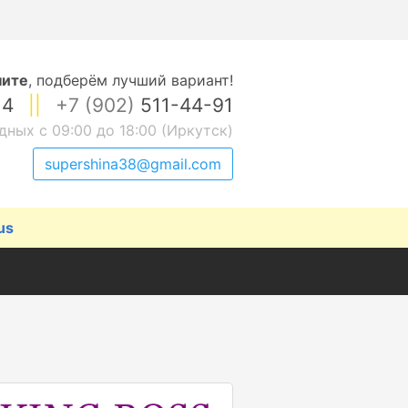
ните
,
подберём лучший вариант!
14
||
+7 (902)
511-44-91
дных с 09:00 до 18:00 (Иркутск)
supershina38@gmail.com
us