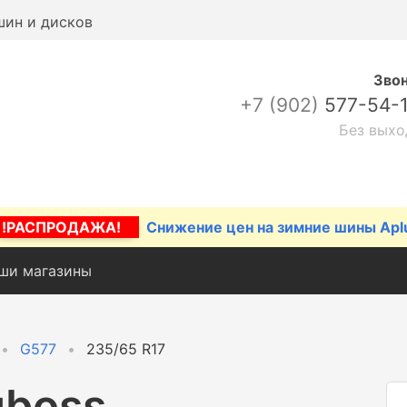
шин и дисков
Зво
+7 (902)
577-54-
Без выхо
!РАСПРОДАЖА!
Снижение цен на зимние шины Apl
ши магазины
G577
235/65 R17
gboss