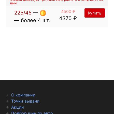
шин
4500 ₽
225/45
—
Купить
4370 ₽
— более 4 шт.
О компании
Точки выдачи
Акции
Подбор шин по авто