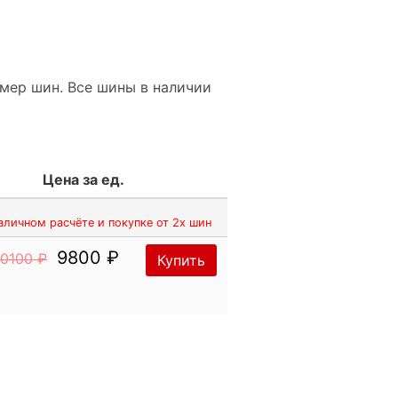
двойного» шипа,
irelli Dual Stud и
мер шин. Все шины в наличии
ено увеличить плотность
шается количество кромок
Цена за ед.
по заснеженным поверхностям.
аличном расчёте и покупке от 2х шин
нтакта улучшают сцепление с
равномерному износу шины во
9800 ₽
10100 ₽
Купить