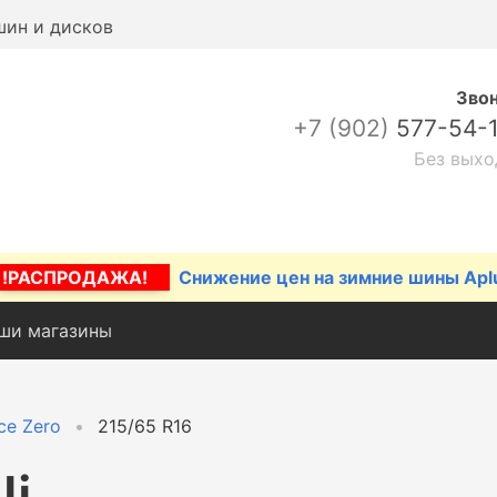
шин и дисков
Зво
+7 (902)
577-54-
Без выхо
!РАСПРОДАЖА!
Снижение цен на зимние шины Apl
ши магазины
Ice Zero
215/65 R16
li