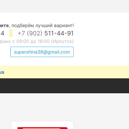
ните
,
подберём лучший вариант!
14
||
+7 (902)
511-44-91
дных с 09:00 до 18:00 (Иркутск)
supershina38@gmail.com
us