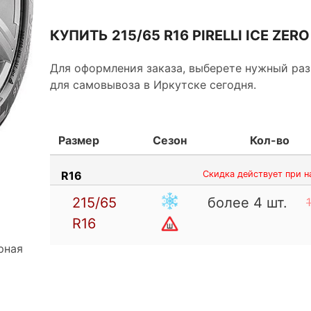
КУПИТЬ 215/65 R16 PIRELLI ICE ZERO
Новинка отличается использованием нового «
производимого по запатентованной технологии P
Для оформления заказа, выберете нужный раз
улучшающего сцепление на льду.
для самовывоза в Иркутске сегодня.
Для увеличение сцепления на снегу было реш
расположения ламелей. Таким образом, повы
Размер
Сезон
Кол-во
зацепления и улучшается безопасность езды 
R16
Скидка действует при н
Оптимизированные профиль и форма пятна ко
дорожным покрытием и способствуют более 
215/65
более 4 шт.
время эксплуатации.
R16
рная