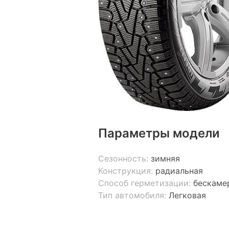
Параметры модели
Сезонность:
зимняя
Конструкция:
радиальная
Способ герметизации:
бескаме
Тип автомобиля:
Легковая