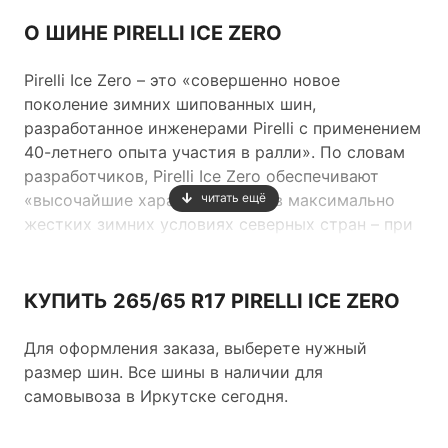
О ШИНЕ PIRELLI ICE ZERO
Pirelli Ice Zero – это «совершенно новое
поколение зимних шипованных шин,
разработанное инженерами Pirelli с применением
40-летнего опыта участия в ралли». По словам
разработчиков, Pirelli Ice Zero обеспечивают
«высочайшие характеристики в максимально
читать ещё
жестких зимних условиях северных стран – при
езде по плотному снежному покрову и при
экстремально низких температурах.
КУПИТЬ 265/65 R17 PIRELLI ICE ZERO
Для оформления заказа, выберете нужный
размер шин. Все шины в наличии для
Новинка отличается использованием нового
самовывоза в Иркутске сегодня.
«двойного» шипа, производимого по
запатентованной технологии Pirelli Dual Stud и