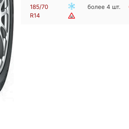
185/70
более 4 шт.
R14