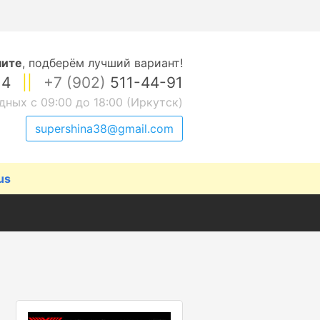
ните
,
подберём лучший вариант!
14
||
+7 (902)
511-44-91
дных с 09:00 до 18:00 (Иркутск)
supershina38@gmail.com
us