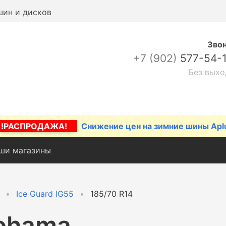
шин и дисков
Зво
+7 (902)
577-54-
Без выхо
!РАСПРОДАЖА!
Снижение цен на зимние шины Apl
ши магазины
Ice Guard IG55
185/70 R14
ohama