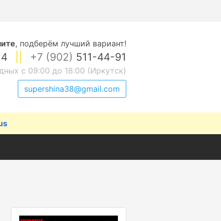
ните
,
подберём лучший вариант!
14
||
+7 (902)
511-44-91
дных с 09:00 до 18:00 (Иркутск)
supershina38@gmail.com
us