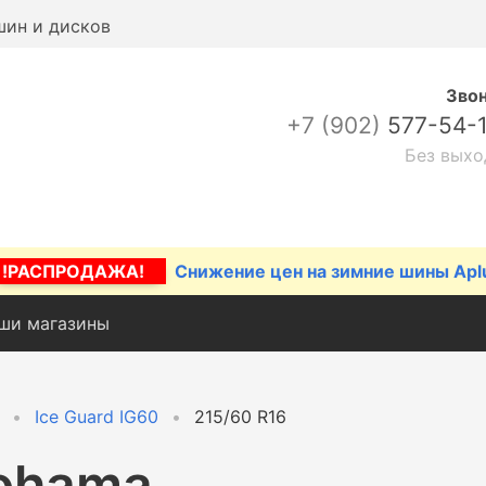
шин и дисков
Зво
+7 (902)
577-54-
Без выхо
!РАСПРОДАЖА!
Снижение цен на зимние шины Apl
ши магазины
Ice Guard IG60
215/60 R16
ohama