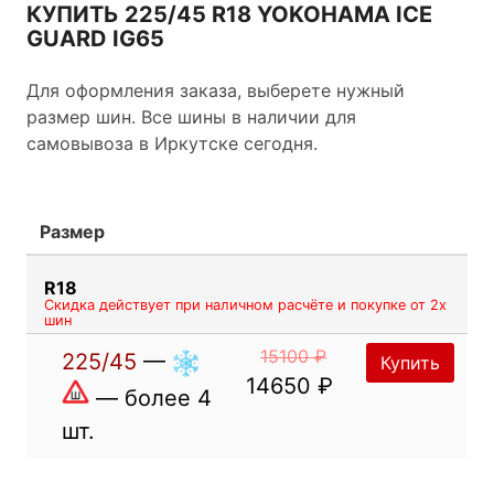
более раннего варианта “iceGUARD”, iceGUARD
КУПИТЬ 225/45 R18 YOKOHAMA ICE
iG55”, которые получили признание за
GUARD IG65
исключительные показатели на льду и сцепление
с дорогой. У новых шин больше шипов и новое
Для оформления заказа, выберете нужный
распределение отверстий для шипов, когда
размер шин. Все шины в наличии для
шипы располагаются в центре протектора шины,
самовывоза в Иркутске сегодня.
таким образом значительно улучшая показатели
на льду. Характеристики на всех поверхностях,
включая снег, влажное и сухое покрытие, также
Размер
были улучшены.
R18
Скидка действует при наличном расчёте и покупке от 2х
шин
15100 ₽
225/45
—
Купить
14650 ₽
— более 4
шт.