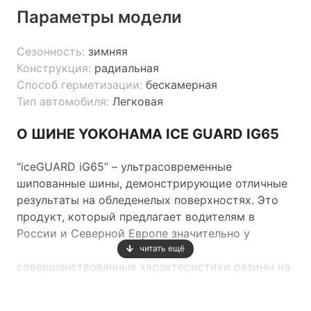
Параметры модели
Сезонность:
зимняя
Конструкция:
радиальная
Способ герметизации:
бескамерная
Тип автомобиля:
Легковая
О ШИНЕ YOKOHAMA ICE GUARD IG65
“iceGUARD iG65” – ультрасовременные
шипованные шины, демонстрирующие отличные
результаты на обледенелых поверхностях. Это
продукт, который предлагает водителям в
России и Северной Европе значительно у
читать ещё
совершенствованные характеристики резины на
самой сложной поверхности – на льду. Новые
шины “iceGUARD iG65” произведены на базе