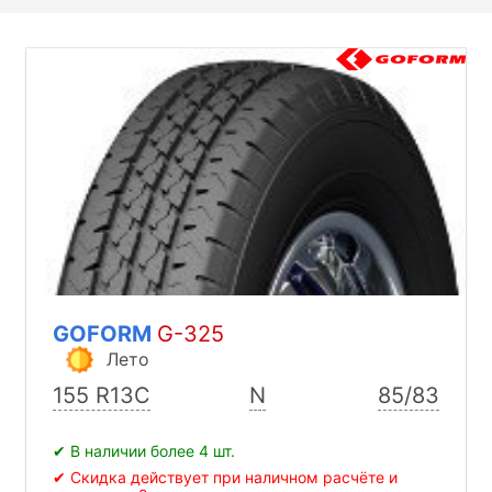
GOFORM
G-325
Лето
155 R13C
N
85/83
✔ В наличии более 4 шт.
✔ Скидка действует при наличном расчёте и