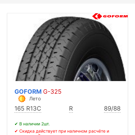
GOFORM
G-325
Лето
165 R13C
R
89/88
✔ В наличии 2шт.
✔ Скидка действует при наличном расчёте и