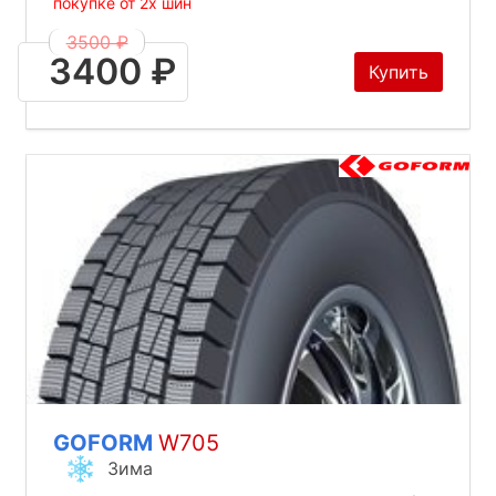
покупке от 2х шин
3500 ₽
3400 ₽
Купить
GOFORM
W705
Зима