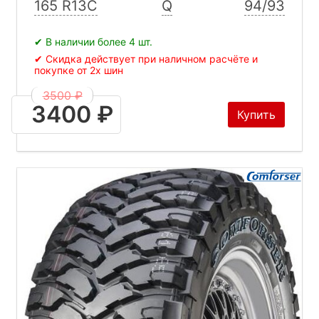
165 R13C
Q
94/93
✔ В наличии более 4 шт.
✔ Скидка действует при наличном расчёте и
покупке от 2х шин
3500 ₽
3400 ₽
Купить