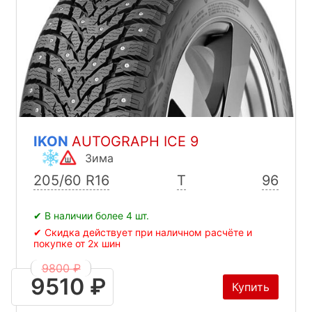
IKON
AUTOGRAPH ICE 9
Зима
205/60 R16
T
96
✔ В наличии более 4 шт.
✔ Скидка действует при наличном расчёте и
покупке от 2х шин
9800 ₽
9510 ₽
Купить