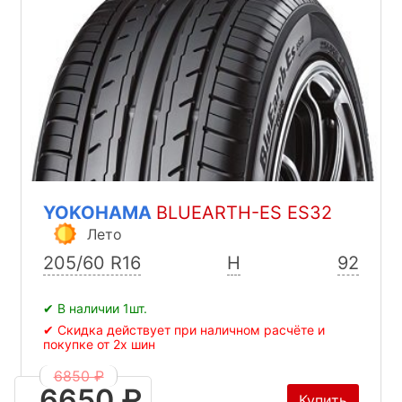
YOKOHAMA
BLUEARTH-ES ES32
Лето
205/60 R16
H
92
✔ В наличии 1шт.
✔ Скидка действует при наличном расчёте и
покупке от 2х шин
6850 ₽
6650 ₽
Купить