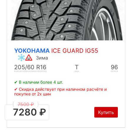
YOKOHAMA
ICE GUARD IG55
Зима
205/60 R16
T
96
✔ В наличии более 4 шт.
✔ Скидка действует при наличном расчёте и
покупке от 2х шин
7500 ₽
7280 ₽
Купить