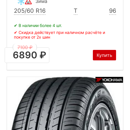
Зима
205/60 R16
T
96
✔ В наличии более 4 шт.
✔ Скидка действует при наличном расчёте и
покупке от 2х шин
7100 ₽
6890 ₽
Купить