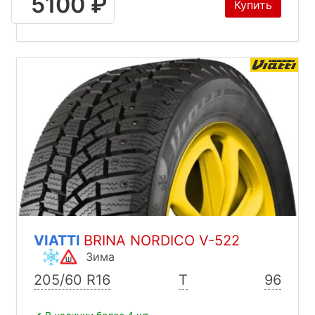
5100 ₽
Купить
VIATTI
BRINA NORDICO V-522
Зима
205/60 R16
T
96