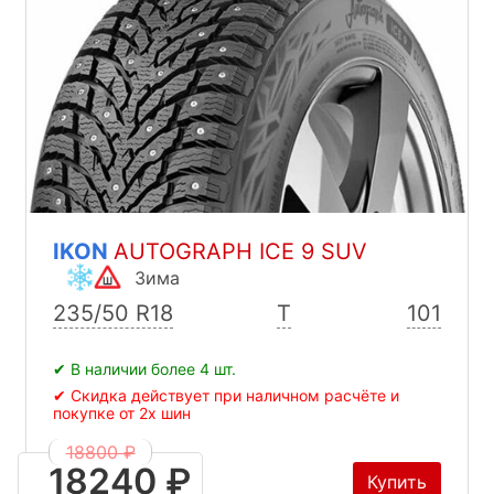
IKON
AUTOGRAPH ICE 9 SUV
Зима
235/50 R18
T
101
✔ В наличии более 4 шт.
✔ Скидка действует при наличном расчёте и
покупке от 2х шин
18800 ₽
18240 ₽
Купить