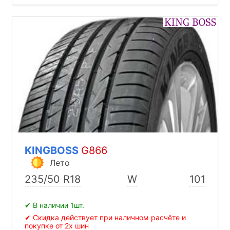
KINGBOSS
G866
Лето
235/50 R18
W
101
✔ В наличии 1шт.
✔ Скидка действует при наличном расчёте и
покупке от 2х шин