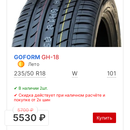
GOFORM
GH-18
Лето
235/50 R18
W
101
✔ В наличии 2шт.
✔ Скидка действует при наличном расчёте и
покупке от 2х шин
5700 ₽
5530 ₽
Купить