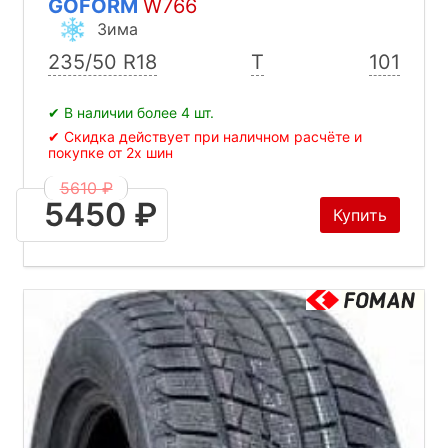
GOFORM
W766
Зима
235/50 R18
T
101
✔ В наличии более 4 шт.
✔ Скидка действует при наличном расчёте и
покупке от 2х шин
5610 ₽
5450 ₽
Купить