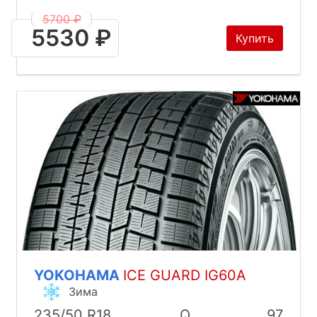
5700 ₽
5530 ₽
Купить
YOKOHAMA
ICE GUARD IG60A
Зима
235/50 R18
Q
97