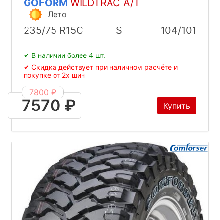
GOFORM
WILDTRAC A/T
Лето
235/75 R15C
S
104/101
✔ В наличии более 4 шт.
✔ Скидка действует при наличном расчёте и
покупке от 2х шин
7800 ₽
7570 ₽
Купить