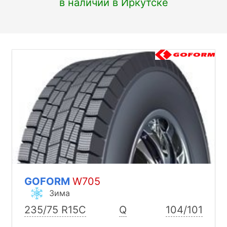
в наличии в Иркутске
GOFORM
W705
Зима
235/75 R15C
Q
104/101