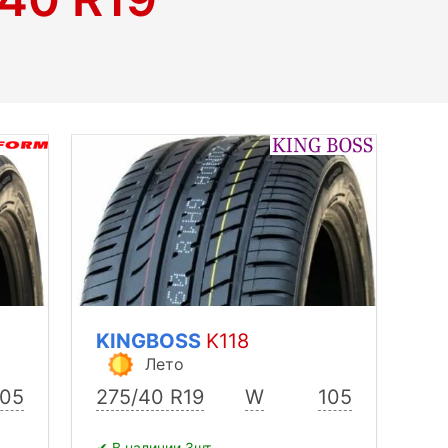
KINGBOSS
K118
Лето
105
275/40 R19
W
105
✔ В наличии 3шт.