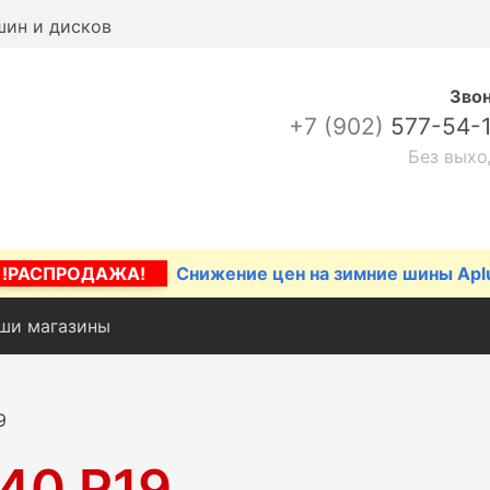
шин и дисков
Зво
+7 (902)
577-54-
Без выхо
!РАСПРОДАЖА!
Снижение цен на зимние шины Apl
ши магазины
9
40 R19