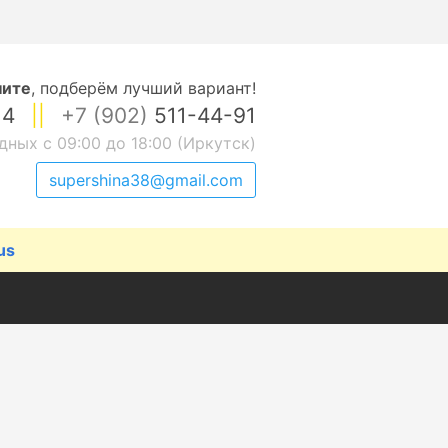
ните
,
подберём лучший вариант!
14
||
+7 (902)
511-44-91
дных с 09:00 до 18:00 (Иркутск)
supershina38@gmail.com
us