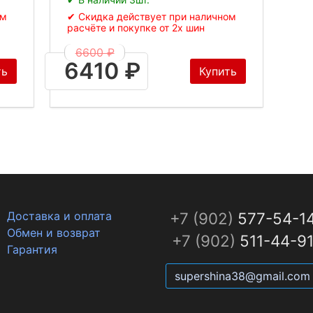
ом
✔ Скидка действует при наличном
расчёте и покупке от 2х шин
6600 ₽
6410 ₽
ть
Купить
Доставка и оплата
+7 (902)
577-54-1
Обмен и возврат
+7 (902)
511-44-9
Гарантия
supershina38@gmail.com