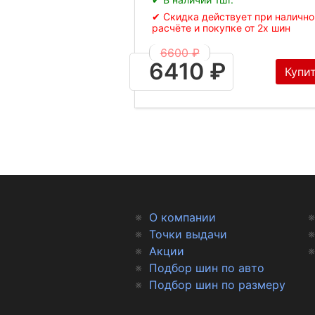
✔ Скидка действует при наличн
расчёте и покупке от 2х шин
6600 ₽
6410 ₽
Купи
О компании
Точки выдачи
Акции
Подбор шин по авто
Подбор шин по размеру